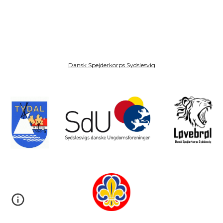
Dansk Spejderkorps Sydslesvig